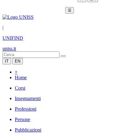
☰
|
UNIFIND
uniss.it
IT
EN
×
Home
Corsi
Insegnamenti
Professioni
Persone
Pubblicazioni