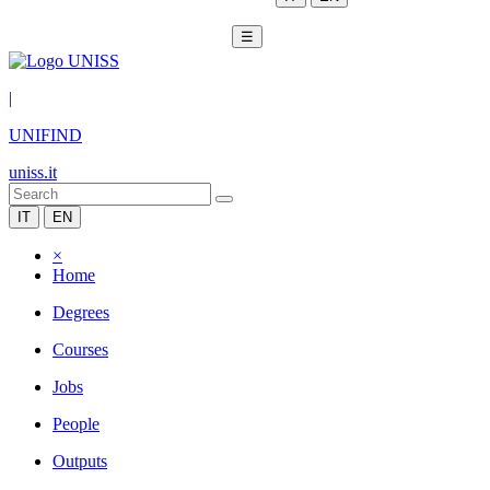
☰
|
UNIFIND
uniss.it
IT
EN
×
Home
Degrees
Courses
Jobs
People
Outputs