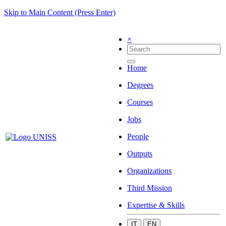
Skip to Main Content (Press Enter)
×
Home
Degrees
Courses
Jobs
People
Outputs
Organizations
Third Mission
Expertise & Skills
IT
EN