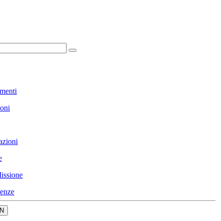
menti
ioni
azioni
e
issione
enze
N