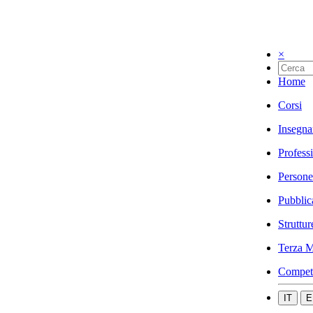
×
Home
Corsi
Insegna
Profess
Persone
Pubblic
Struttur
Terza M
Compet
IT
E