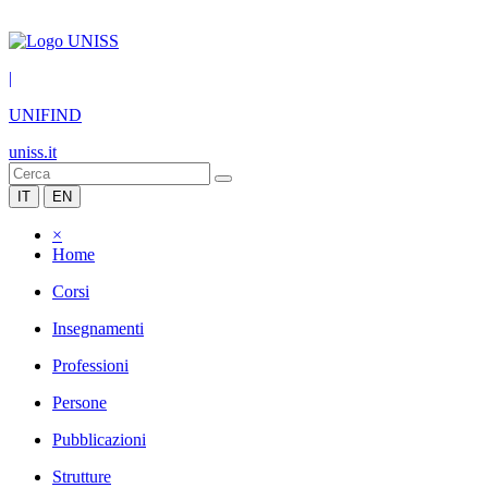
|
UNIFIND
uniss.it
IT
EN
×
Home
Corsi
Insegnamenti
Professioni
Persone
Pubblicazioni
Strutture