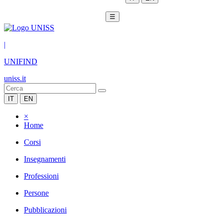
☰
|
UNIFIND
uniss.it
IT
EN
×
Home
Corsi
Insegnamenti
Professioni
Persone
Pubblicazioni