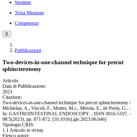
Strutture
Terza Missione
Competenze
☰
Pubblicazioni
Two-devices-in-one-channel technique for precut
sphincterotomy
Articolo
Data di Pubblicazione:
2023
Citazione:
Two-devices-in-one-channel technique for precut sphincterotomy /
Michielan, A., Vieceli, F., Mottes, M.c., Merola, E., de Pretis, G.. -
In: GASTROINTESTINAL ENDOSCOPY. - ISSN 0016-5107. -
98:5(2023), pp. 871-872. [10.1016/j.gie.2023.06.046]
Tipologia CRIS:
1.1 Articolo in rivista
Elenco autori: