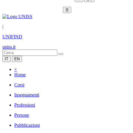
☰
|
UNIFIND
uniss.it
IT
EN
×
Home
Corsi
Insegnamenti
Professioni
Persone
Pubblicazioni