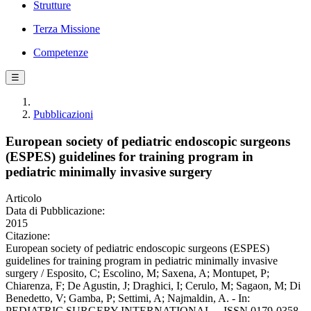
Strutture
Terza Missione
Competenze
☰
Pubblicazioni
European society of pediatric endoscopic surgeons
(ESPES) guidelines for training program in
pediatric minimally invasive surgery
Articolo
Data di Pubblicazione:
2015
Citazione:
European society of pediatric endoscopic surgeons (ESPES)
guidelines for training program in pediatric minimally invasive
surgery / Esposito, C; Escolino, M; Saxena, A; Montupet, P;
Chiarenza, F; De Agustin, J; Draghici, I; Cerulo, M; Sagaon, M; Di
Benedetto, V; Gamba, P; Settimi, A; Najmaldin, A. - In:
PEDIATRIC SURGERY INTERNATIONAL. - ISSN 0179-0358.