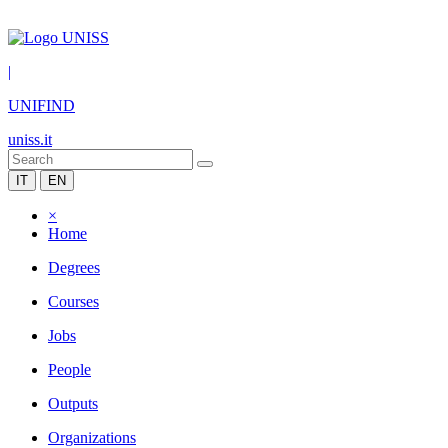
|
UNIFIND
uniss.it
IT
EN
×
Home
Degrees
Courses
Jobs
People
Outputs
Organizations