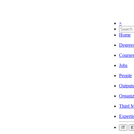
×
Home
Degree
Course
Jobs
People
Outputs
Organiz
Third M
Experti
IT
E