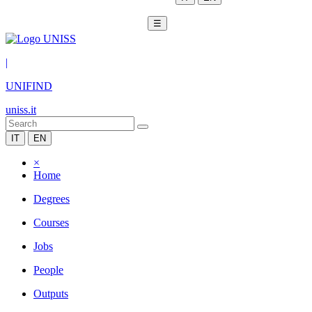
☰
|
UNIFIND
uniss.it
IT
EN
×
Home
Degrees
Courses
Jobs
People
Outputs