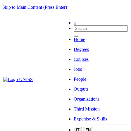
Skip to Main Content (Press Enter)
×
Home
Degrees
Courses
Jobs
People
Outputs
Organizations
Third Mission
Expertise & Skills
IT
EN