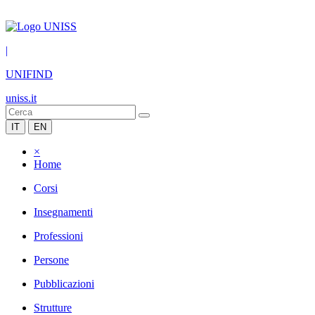
|
UNIFIND
uniss.it
IT
EN
×
Home
Corsi
Insegnamenti
Professioni
Persone
Pubblicazioni
Strutture