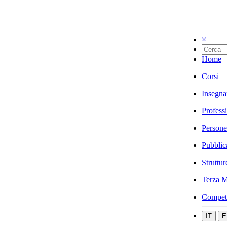
×
Home
Corsi
Insegna
Profess
Persone
Pubblic
Struttur
Terza M
Compet
IT
E