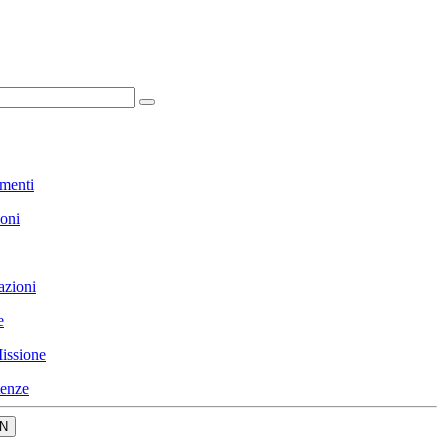
menti
ioni
azioni
e
issione
enze
N