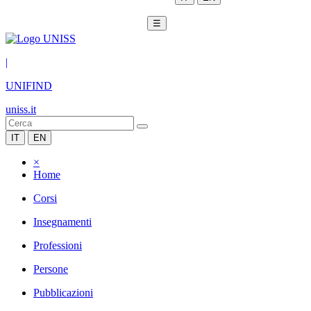
☰
|
UNIFIND
uniss.it
IT
EN
×
Home
Corsi
Insegnamenti
Professioni
Persone
Pubblicazioni