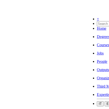
×
Home
Degree
Course
Jobs
People
Outputs
Organiz
Third M
Experti
IT
E