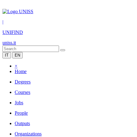
|
UNIFIND
uniss.it
IT
EN
×
Home
Degrees
Courses
Jobs
People
Outputs
Organizations