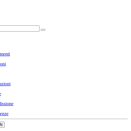
menti
ioni
azioni
e
issione
enze
N