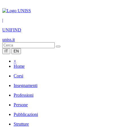
|
UNIFIND
uniss.it
IT
EN
×
Home
Corsi
Insegnamenti
Professioni
Persone
Pubblicazioni
Strutture