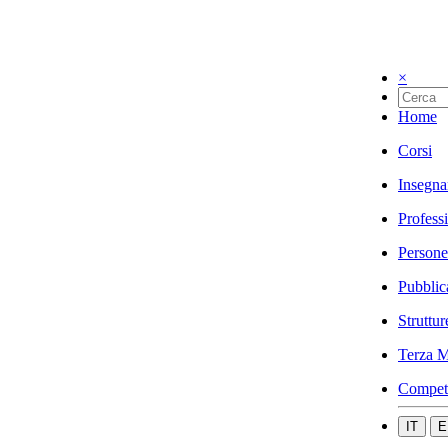
×
Home
Corsi
Insegna
Profess
Persone
Pubblic
Struttur
Terza M
Compet
IT
E