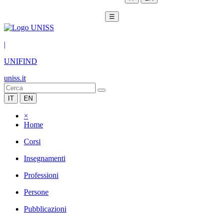
☰
|
UNIFIND
uniss.it
IT
EN
×
Home
Corsi
Insegnamenti
Professioni
Persone
Pubblicazioni