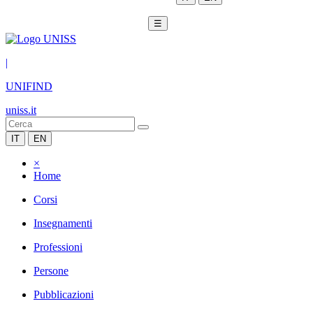
☰
|
UNIFIND
uniss.it
IT
EN
×
Home
Corsi
Insegnamenti
Professioni
Persone
Pubblicazioni