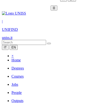
☰
|
UNIFIND
uniss.it
IT
EN
×
Home
Degrees
Courses
Jobs
People
Outputs