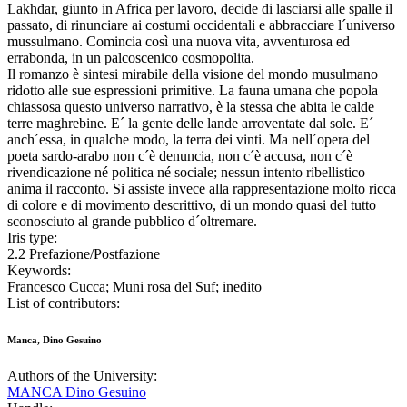
Lakhdar, giunto in Africa per lavoro, decide di lasciarsi alle spalle il
passato, di rinunciare ai costumi occidentali e abbracciare l´universo
mussulmano. Comincia così una nuova vita, avventurosa ed
errabonda, in un palcoscenico cosmopolita.
Il romanzo è sintesi mirabile della visione del mondo musulmano
ridotto alle sue espressioni primitive. La fauna umana che popola
chiassosa questo universo narrativo, è la stessa che abita le calde
terre maghrebine. E´ la gente delle lande arroventate dal sole. E´
anch´essa, in qualche modo, la terra dei vinti. Ma nell´opera del
poeta sardo-arabo non c´è denuncia, non c´è accusa, non c´è
rivendicazione né politica né sociale; nessun intento ribellistico
anima il racconto. Si assiste invece alla rappresentazione molto ricca
di colore e di movimento descrittivo, di un mondo quasi del tutto
sconosciuto al grande pubblico d´oltremare.
Iris type:
2.2 Prefazione/Postfazione
Keywords:
Francesco Cucca; Muni rosa del Suf; inedito
List of contributors:
Manca, Dino Gesuino
Authors of the University:
MANCA Dino Gesuino