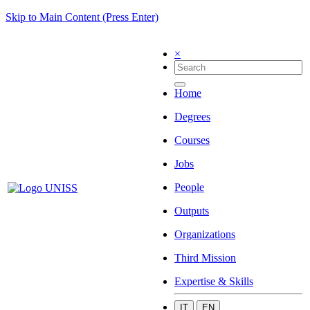
Skip to Main Content (Press Enter)
×
Home
Degrees
Courses
Jobs
People
Outputs
Organizations
Third Mission
Expertise & Skills
IT
EN