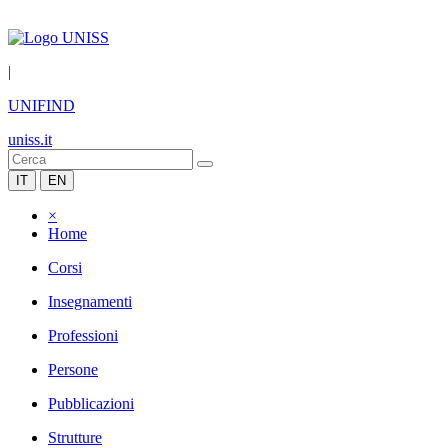
|
UNIFIND
uniss.it
IT
EN
×
Home
Corsi
Insegnamenti
Professioni
Persone
Pubblicazioni
Strutture