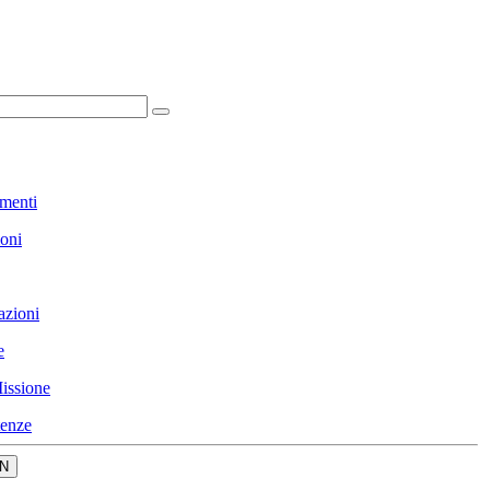
menti
ioni
azioni
e
issione
enze
N