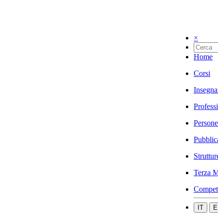
×
Home
Corsi
Insegna
Profess
Persone
Pubblic
Struttur
Terza M
Compet
IT
E