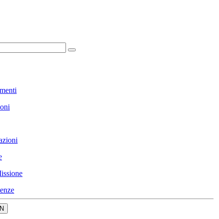
menti
ioni
azioni
e
issione
enze
N