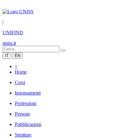
|
UNIFIND
uniss.it
IT
EN
×
Home
Corsi
Insegnamenti
Professioni
Persone
Pubblicazioni
Strutture