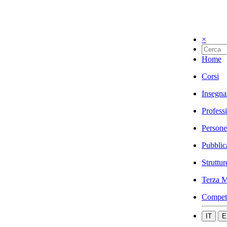
×
Home
Corsi
Insegna
Profess
Persone
Pubblic
Struttur
Terza M
Compet
IT
E