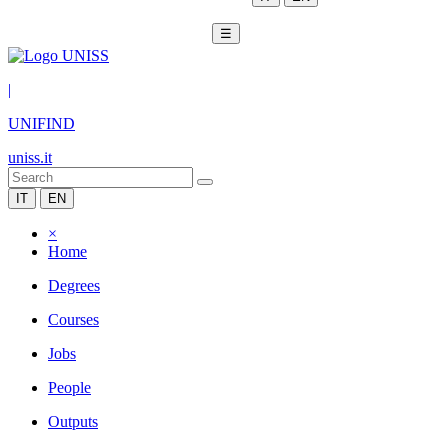
☰
|
UNIFIND
uniss.it
IT
EN
×
Home
Degrees
Courses
Jobs
People
Outputs