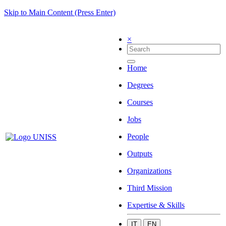
Skip to Main Content (Press Enter)
×
Home
Degrees
Courses
Jobs
People
Outputs
Organizations
Third Mission
Expertise & Skills
IT
EN