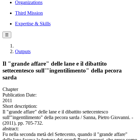
Organizations
Third Mission
Expertise & Skills
☰
Outputs
Il "grande affare" delle lane e il dibattito
settecentesco sull'"ingentilimento" della pecora
sarda
Chapter
Publication Date:
2011
Short description:
Il "grande affare" delle lane e il dibattito settecentesco
sull'"ingentilimento" della pecora sarda / Sanna, Pietro Giovanni. -
(2011), pp. 705-732.
abstract:
Fu nella seconda metà del Settecento, quando il "grande affare"
delle lane faceva la fortuna dei grandi Paesi europei, che prese corpo