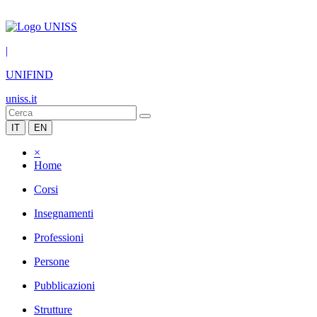
|
UNIFIND
uniss.it
IT
EN
×
Home
Corsi
Insegnamenti
Professioni
Persone
Pubblicazioni
Strutture