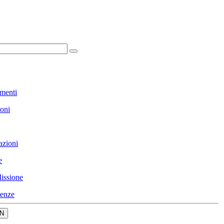
menti
ioni
azioni
e
issione
enze
N