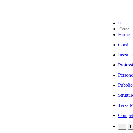
×
Home
Corsi
Insegna
Profess
Persone
Pubblic
Struttur
Terza M
Compet
IT
E