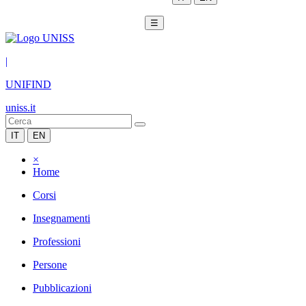
☰
|
UNIFIND
uniss.it
IT
EN
×
Home
Corsi
Insegnamenti
Professioni
Persone
Pubblicazioni