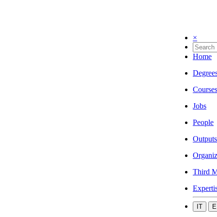
×
Home
Degree
Course
Jobs
People
Outputs
Organiz
Third M
Experti
IT
E