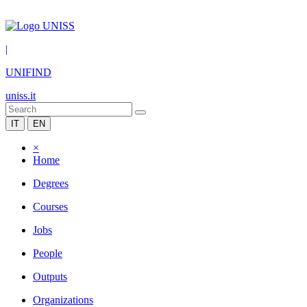
|
UNIFIND
uniss.it
IT
EN
×
Home
Degrees
Courses
Jobs
People
Outputs
Organizations