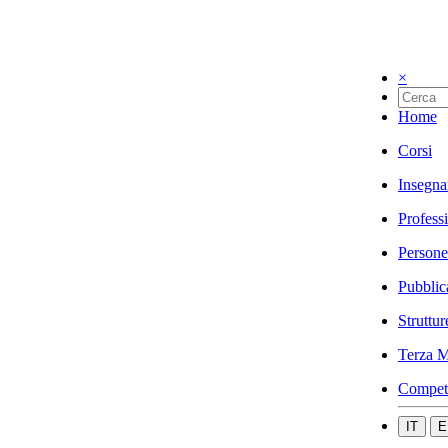
×
Home
Corsi
Insegna
Profess
Persone
Pubblic
Struttur
Terza M
Compet
IT
E