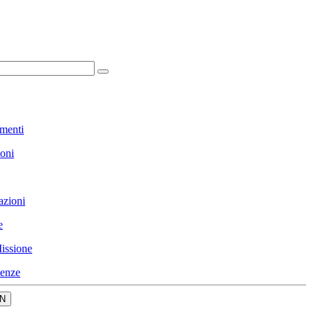
menti
ioni
azioni
e
issione
enze
N