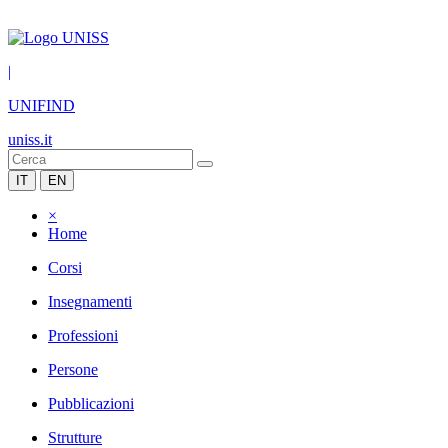
|
UNIFIND
uniss.it
IT
EN
×
Home
Corsi
Insegnamenti
Professioni
Persone
Pubblicazioni
Strutture