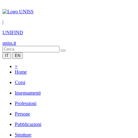
|
UNIFIND
uniss.it
IT
EN
×
Home
Corsi
Insegnamenti
Professioni
Persone
Pubblicazioni
Strutture