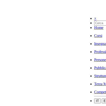
×
Home
Corsi
Insegna
Profess
Persone
Pubblic
Struttur
Terza M
Compet
IT
E