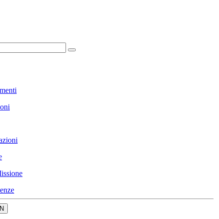
menti
ioni
azioni
e
issione
enze
N