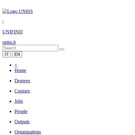
|
UNIFIND
uniss.it
IT
EN
×
Home
Degrees
Courses
Jobs
People
Outputs
Organizations