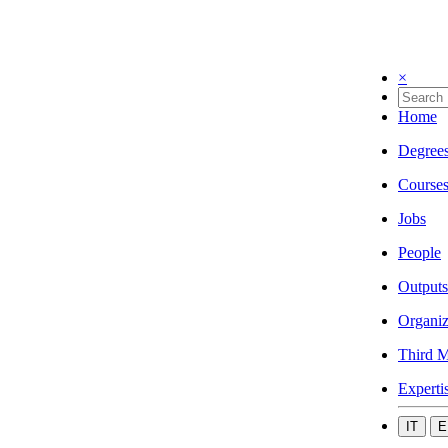
×
Home
Degree
Course
Jobs
People
Outputs
Organiz
Third M
Experti
IT
E