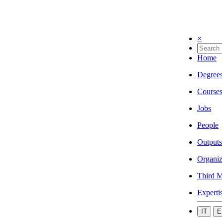
×
Home
Degree
Course
Jobs
People
Outputs
Organiz
Third M
Experti
IT
E