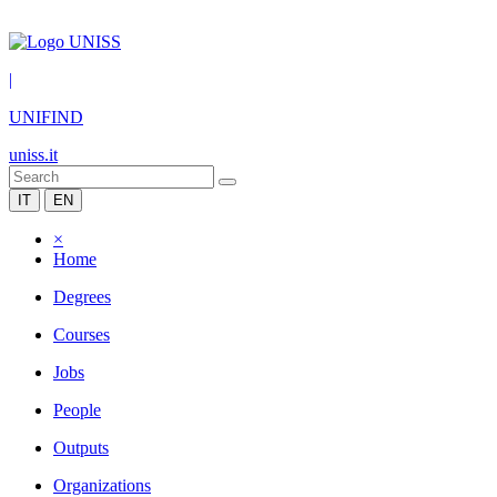
|
UNIFIND
uniss.it
IT
EN
×
Home
Degrees
Courses
Jobs
People
Outputs
Organizations