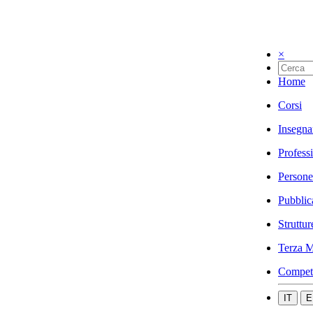
×
Home
Corsi
Insegna
Profess
Persone
Pubblic
Struttur
Terza M
Compet
IT
E