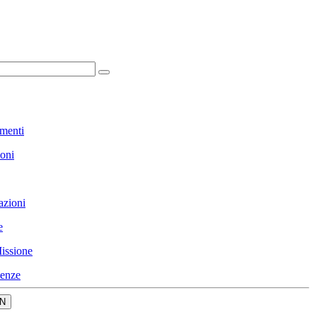
menti
ioni
azioni
e
issione
enze
N