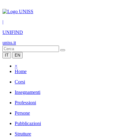
|
UNIFIND
uniss.it
IT
EN
×
Home
Corsi
Insegnamenti
Professioni
Persone
Pubblicazioni
Strutture