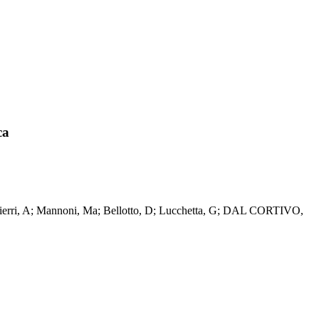
ca
W; Pichierri, A; Mannoni, Ma; Bellotto, D; Lucchetta, G; DAL CORTIVO,