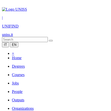
|
UNIFIND
uniss.it
IT
EN
×
Home
Degrees
Courses
Jobs
People
Outputs
Organizations