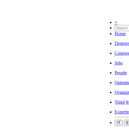
×
Home
Degree
Course
Jobs
People
Outputs
Organiz
Third M
Experti
IT
E