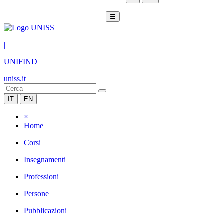
☰
|
UNIFIND
uniss.it
IT
EN
×
Home
Corsi
Insegnamenti
Professioni
Persone
Pubblicazioni