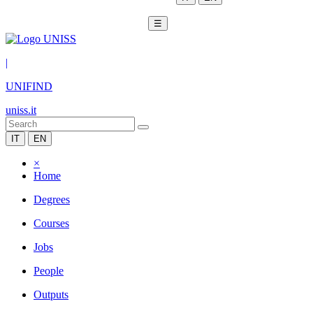
☰
|
UNIFIND
uniss.it
IT
EN
×
Home
Degrees
Courses
Jobs
People
Outputs