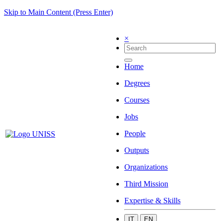
Skip to Main Content (Press Enter)
×
Home
Degrees
Courses
Jobs
People
Outputs
Organizations
Third Mission
Expertise & Skills
IT
EN