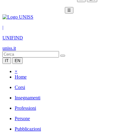
☰
|
UNIFIND
uniss.it
IT
EN
×
Home
Corsi
Insegnamenti
Professioni
Persone
Pubblicazioni