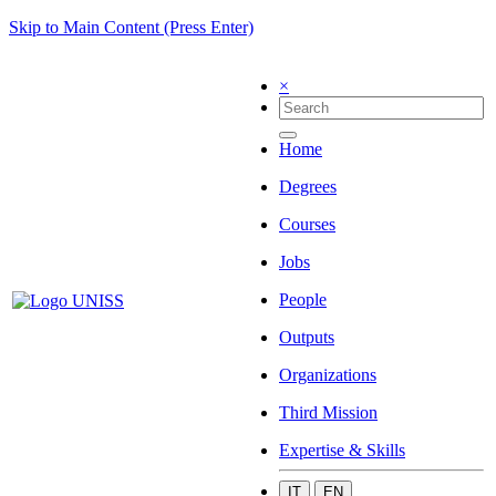
Skip to Main Content (Press Enter)
×
Home
Degrees
Courses
Jobs
People
Outputs
Organizations
Third Mission
Expertise & Skills
IT
EN