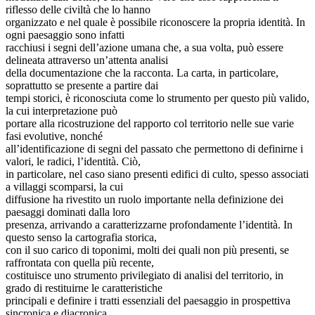
riflesso delle civiltà che lo hanno
organizzato e nel quale è possibile riconoscere la propria identità. In
ogni paesaggio sono infatti
racchiusi i segni dell’azione umana che, a sua volta, può essere
delineata attraverso un’attenta analisi
della documentazione che la racconta. La carta, in particolare,
soprattutto se presente a partire dai
tempi storici, è riconosciuta come lo strumento per questo più valido,
la cui interpretazione può
portare alla ricostruzione del rapporto col territorio nelle sue varie
fasi evolutive, nonché
all’identificazione di segni del passato che permettono di definirne i
valori, le radici, l’identità. Ciò,
in particolare, nel caso siano presenti edifici di culto, spesso associati
a villaggi scomparsi, la cui
diffusione ha rivestito un ruolo importante nella definizione dei
paesaggi dominati dalla loro
presenza, arrivando a caratterizzarne profondamente l’identità. In
questo senso la cartografia storica,
con il suo carico di toponimi, molti dei quali non più presenti, se
raffrontata con quella più recente,
costituisce uno strumento privilegiato di analisi del territorio, in
grado di restituirne le caratteristiche
principali e definire i tratti essenziali del paesaggio in prospettiva
sincronica e diacronica.