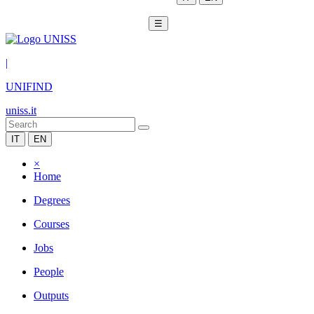
☰
|
UNIFIND
uniss.it
IT
EN
×
Home
Degrees
Courses
Jobs
People
Outputs