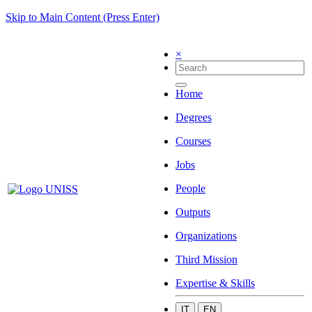
Skip to Main Content (Press Enter)
×
Home
Degrees
Courses
Jobs
People
Outputs
Organizations
Third Mission
Expertise & Skills
IT
EN