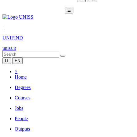
☰
|
UNIFIND
uniss.it
IT
EN
×
Home
Degrees
Courses
Jobs
People
Outputs