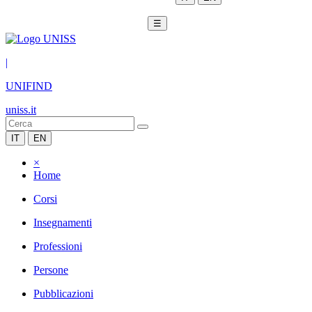
☰
|
UNIFIND
uniss.it
IT
EN
×
Home
Corsi
Insegnamenti
Professioni
Persone
Pubblicazioni