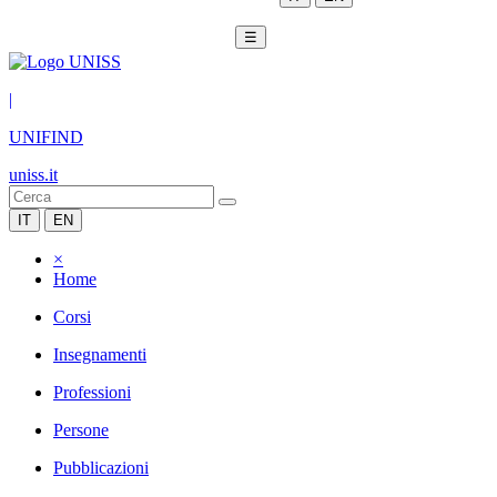
☰
|
UNIFIND
uniss.it
IT
EN
×
Home
Corsi
Insegnamenti
Professioni
Persone
Pubblicazioni