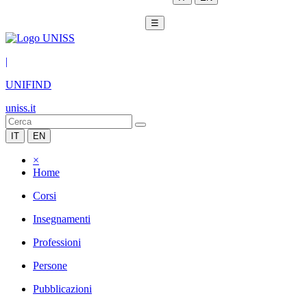
☰
|
UNIFIND
uniss.it
IT
EN
×
Home
Corsi
Insegnamenti
Professioni
Persone
Pubblicazioni