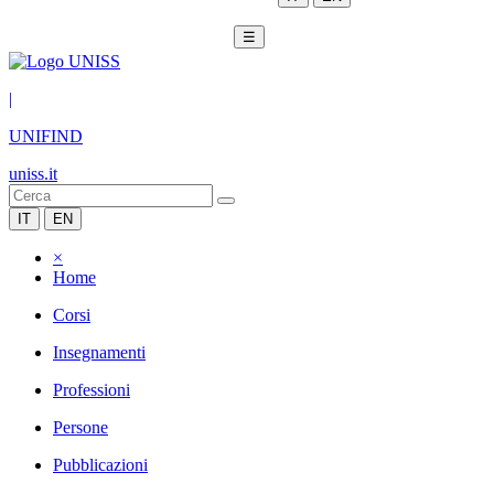
☰
|
UNIFIND
uniss.it
IT
EN
×
Home
Corsi
Insegnamenti
Professioni
Persone
Pubblicazioni