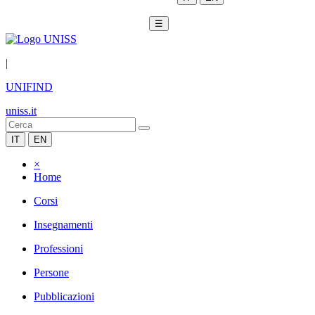
☰
|
UNIFIND
uniss.it
IT
EN
×
Home
Corsi
Insegnamenti
Professioni
Persone
Pubblicazioni