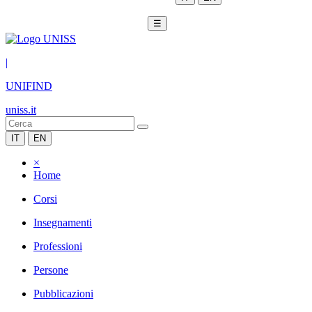
☰
|
UNIFIND
uniss.it
IT
EN
×
Home
Corsi
Insegnamenti
Professioni
Persone
Pubblicazioni