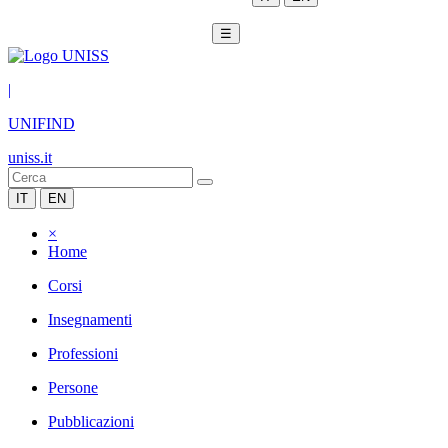
☰
|
UNIFIND
uniss.it
IT
EN
×
Home
Corsi
Insegnamenti
Professioni
Persone
Pubblicazioni