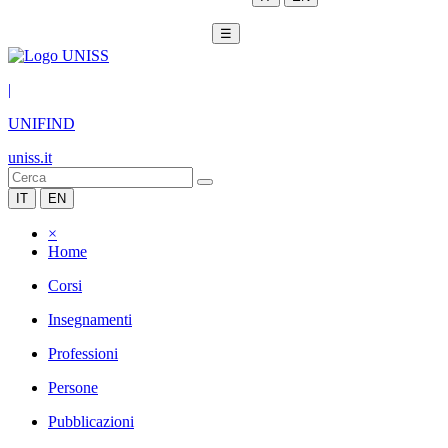
☰
|
UNIFIND
uniss.it
IT
EN
×
Home
Corsi
Insegnamenti
Professioni
Persone
Pubblicazioni