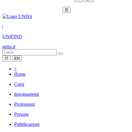
☰
|
UNIFIND
uniss.it
IT
EN
×
Home
Corsi
Insegnamenti
Professioni
Persone
Pubblicazioni