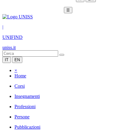
☰
|
UNIFIND
uniss.it
IT
EN
×
Home
Corsi
Insegnamenti
Professioni
Persone
Pubblicazioni