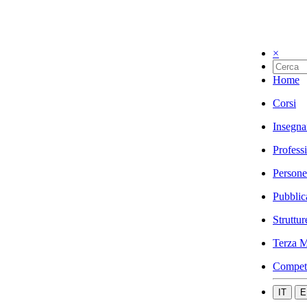
×
Home
Corsi
Insegna
Profess
Persone
Pubblic
Struttur
Terza M
Compet
IT
E