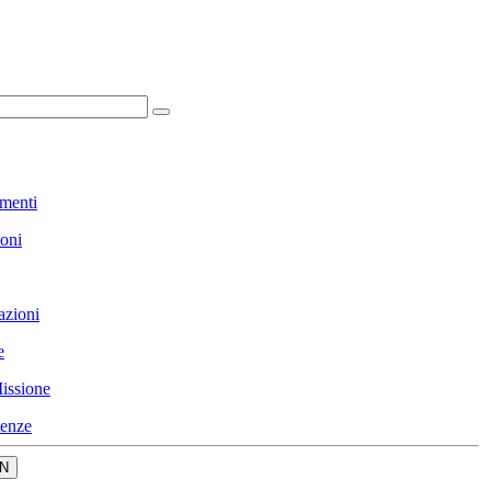
menti
ioni
azioni
e
issione
enze
N