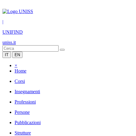
|
UNIFIND
uniss.it
IT
EN
×
Home
Corsi
Insegnamenti
Professioni
Persone
Pubblicazioni
Strutture