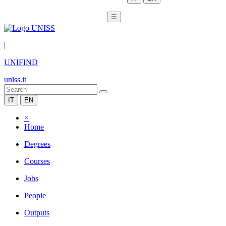
☰
|
UNIFIND
uniss.it
IT
EN
×
Home
Degrees
Courses
Jobs
People
Outputs