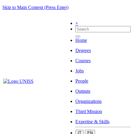
Skip to Main Content (Press Enter)
×
Home
Degrees
Courses
Jobs
People
Outputs
Organizations
Third Mission
Expertise & Skills
IT
EN