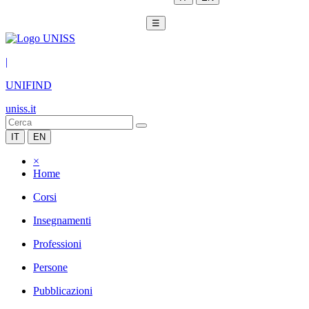
☰
|
UNIFIND
uniss.it
IT
EN
×
Home
Corsi
Insegnamenti
Professioni
Persone
Pubblicazioni