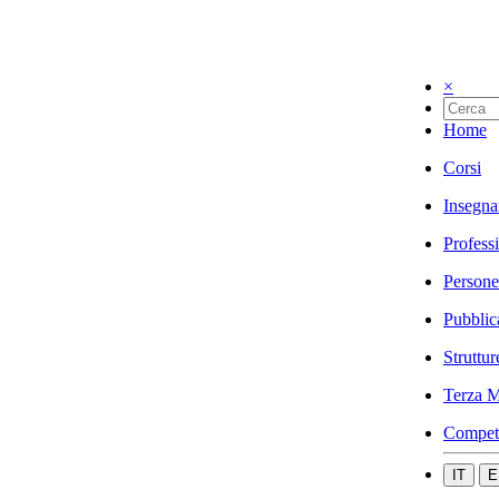
×
Home
Corsi
Insegna
Profess
Persone
Pubblic
Struttur
Terza M
Compet
IT
E