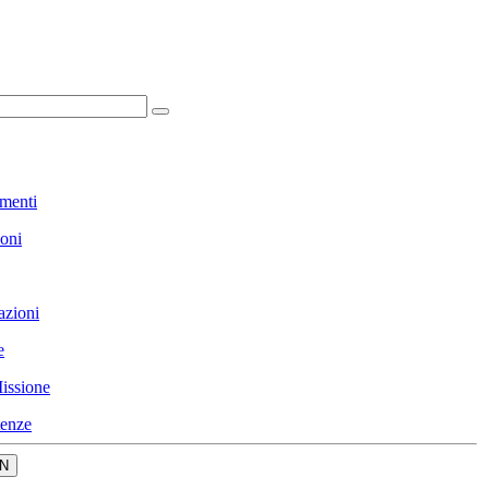
menti
ioni
azioni
e
issione
enze
N