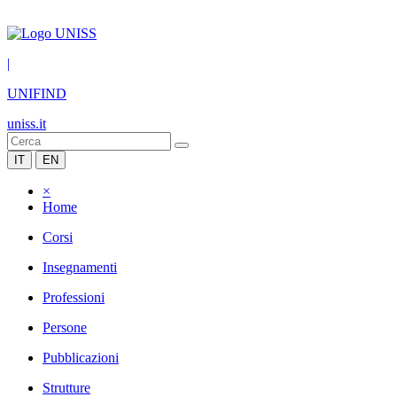
|
UNIFIND
uniss.it
IT
EN
×
Home
Corsi
Insegnamenti
Professioni
Persone
Pubblicazioni
Strutture