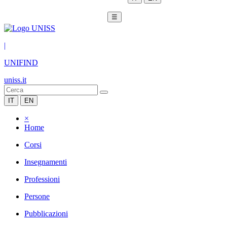
☰
|
UNIFIND
uniss.it
IT
EN
×
Home
Corsi
Insegnamenti
Professioni
Persone
Pubblicazioni