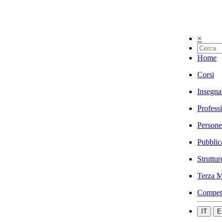
×
Home
Corsi
Insegna
Profess
Persone
Pubblic
Struttur
Terza M
Compet
IT
E