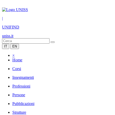
|
UNIFIND
uniss.it
IT
EN
×
Home
Corsi
Insegnamenti
Professioni
Persone
Pubblicazioni
Strutture