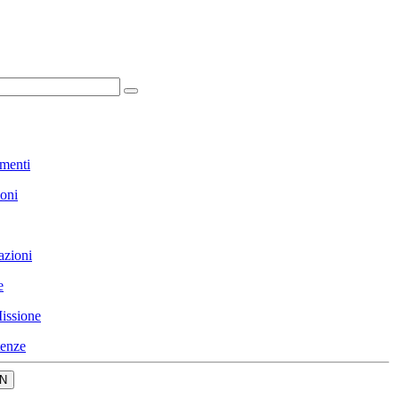
menti
ioni
azioni
e
issione
enze
N