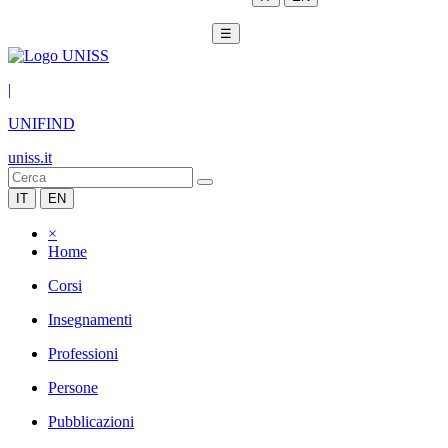
☰
|
UNIFIND
uniss.it
IT
EN
×
Home
Corsi
Insegnamenti
Professioni
Persone
Pubblicazioni