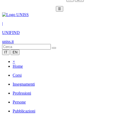
☰
|
UNIFIND
uniss.it
IT
EN
×
Home
Corsi
Insegnamenti
Professioni
Persone
Pubblicazioni