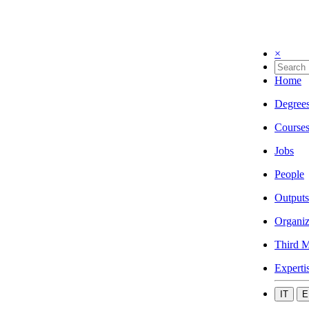
×
Home
Degree
Course
Jobs
People
Outputs
Organiz
Third M
Experti
IT
E