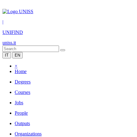
|
UNIFIND
uniss.it
IT
EN
×
Home
Degrees
Courses
Jobs
People
Outputs
Organizations